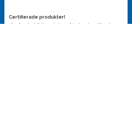
Certifierade produkter!
alla våra elinstallationsrör är godkända och certifierade.
Testade sker för installation inom -25°C till 105°C. dessutom
kvalitetssäkring enligt SO 9001. Miljöledningssystem enligt
ISO 14001