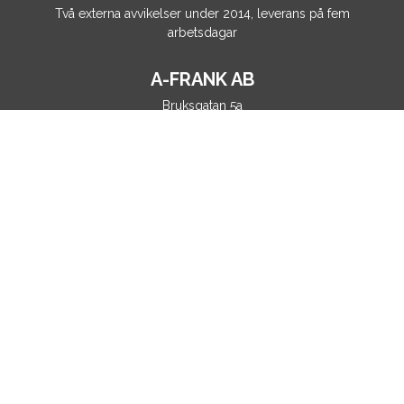
Två externa avvikelser under 2014, leverans på fem
arbetsdagar
A-FRANK AB
Bruksgatan 5a
364 97 Fröseke
Patrik Berg, +46(0)76 704 22 78
patrik.berg@a-frank.se
A-Extrusion Fröseke
Bruksgatan 5b
364 97 Fröseke
peter.rylander@a-plast.se
A-Plast Göteborg
Tillfällavägen 15
433 63 Sävedalen
+46 (0)481 508 13